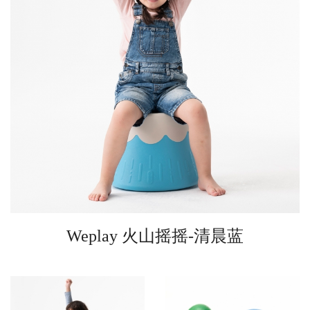
Weplay 火山摇摇-清晨蓝