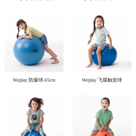
Weplay 防爆球-65cm
Weplay 飞碟触觉球