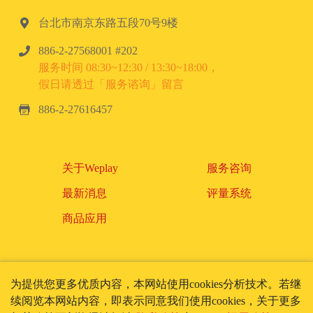
台北市南京东路五段70号9楼
886-2-27568001 #202
服务时间 08:30~12:30 / 13:30~18:00，
假日请透过「服务谘询」留言
886-2-27616457
关于Weplay
服务咨询
最新消息
评量系统
商品应用
为提供您更多优质内容，本网站使用cookies分析技术。若继
使用条款
隐私政策
续阅览本网站内容，即表示同意我们使用cookies，关于更多