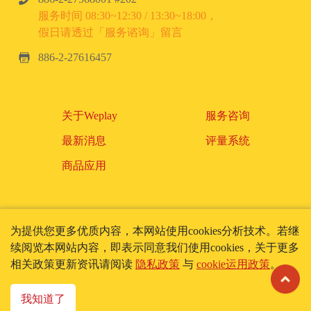
服务时间 08:30~12:30 / 13:30~18:00，
假日请透过「服务谘询」留言
886-2-27616457
关于Weplay
服务咨询
最新消息
评量系统
商品应用
为提供您更多优质内容，本网站使用cookies分析技术。若继
使用条款
隐私政策
续阅览本网站内容，即表示同意我们使用cookies，关于更多
Cookie政策
相关政策更新资讯请阅读
隐私政策
与
cookie运用政策
。
我知道了
Copyright 2018 Kiddies. All Right Reserved.