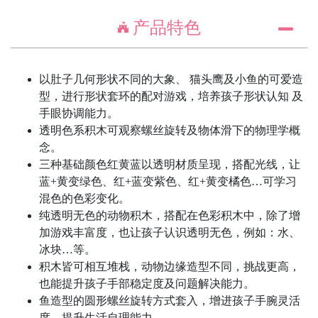
产品特色
以肚子几何形状不同的大象、 猫头鹰及小鱼的可爱造
型，进行形状套环的配对游戏，培养孩子形状认知 及
手眼协调能力。
透明色系积木可观察螺丝旋转及物体滑下的物理学概
念。
三种基础颜色红黄蓝以透明材质呈现，搭配光线，让
蓝+黄变绿色、红+蓝变紫色、红+黄变橘色…可学习
混色的色彩变化。
纯透明无色的动物积木，搭配在色彩积木中，除了增
加游戏丰富度，也让孩子认识透明无色，例如：水、
冰块…等。
积木皆可相互堆栈，动物边缘造型不同，挑战更高，
也能提升孩子手部稳定度及问题解决能力。
鱼造型的圆形螺丝旋转方式套入，增进孩子手腕灵活
度，提升生活自理能力。