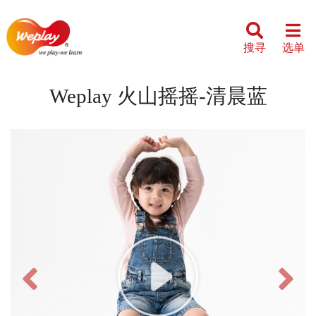
搜寻
选单
Weplay 火山摇摇-清晨蓝