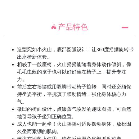
产品特色
造型宛如小火山，底部圆弧设计，让360度摇摆旋转带
出座椅新体验。
相较于一般座椅，火山摇摇能随着身体动作倾斜，像
毛毛虫般的孩子也可以好好坐在椅子上，提升专注
力。
前后左右摇摆或用双脚带动椅子旋转，同时还必须保
持坐姿平衡，平抚孩子躁动情绪，强化身体核心力
气。
微凹的椅面设计，点缀蒸气喷发的趣味图腾，可自然
地引导孩子坐到正确位置。
成人也能一起坐！火山摇摇可适度摆动身体，放松因
久坐而紧绷的肌肉。
建议在地垫上使用，请勿反坐避免底部弧度改变。